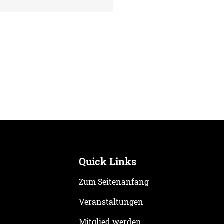
 Satzung verabschiedet
e LSV stellt die Weichen
die Zukunft
Quick Links
Zum Seitenanfang
Veranstaltungen
Mitglied werden