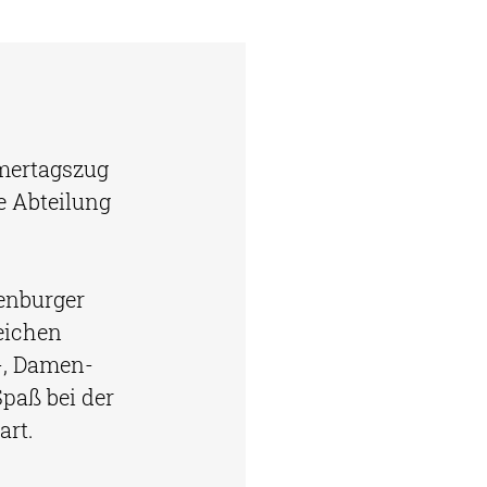
mertagszug 
 Abteilung 
enburger 
eichen 
, Damen- 
paß bei der 
art. 