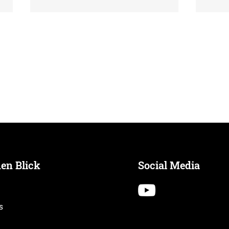
Recap: LSV Dankeschön-
Neue
Event
– di
für 
nen Blick
Social Media
s