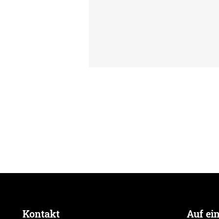
50 Jahre Altstadtfest im
Antonius Hof
Kontakt
Auf ei