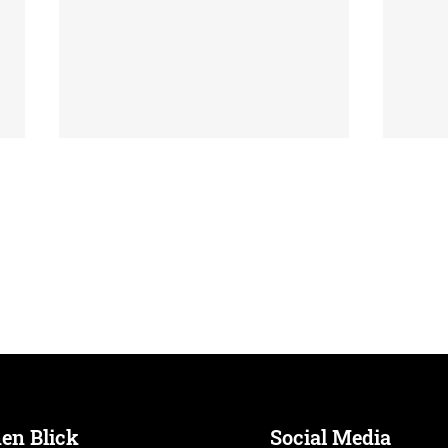
Silberglänzender Abschluss
Leic
Brei
sich
nen Blick
Social Media