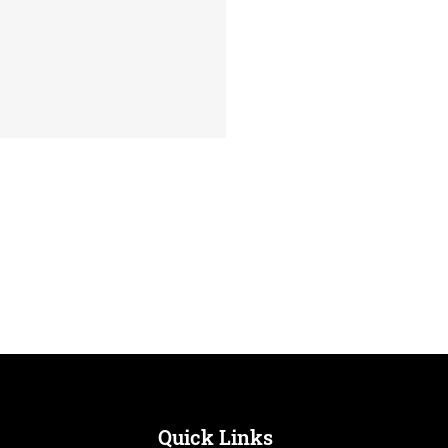
htathletik-
tensportgruppe freut
 über Zuwachs
Quick Links